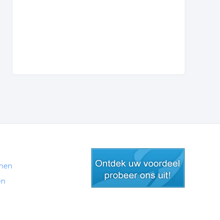
men
en
gratis lid worden