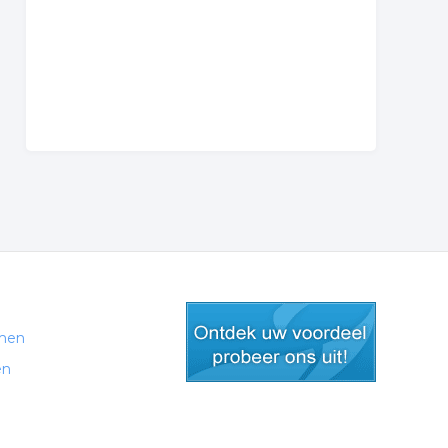
men
en
gratis lid worden