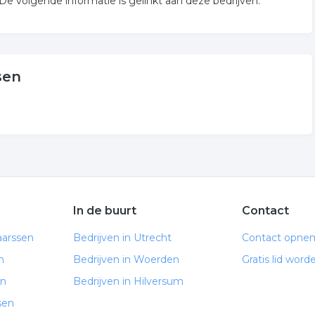
 volgende informatie is gelinkt aan deze bedrijven.
sen
In de buurt
Contact
aarssen
Bedrijven in Utrecht
Contact opne
n
Bedrijven in Woerden
Gratis lid word
en
Bedrijven in Hilversum
sen