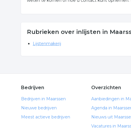
weten te komen of hoe u contact kunt opnemen. De
Rubrieken over inlijsten in Maars
Lijstenmakerij
Bedrijven
Overzichten
Bedrijven in Maarssen
Aanbiedingen in M
Nieuwe bedrijven
Agenda in Maarsse
Meest actieve bedrijven
Nieuws uit Maarss
Vacatures in Maars