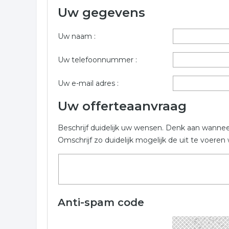
Uw gegevens
Onderstaande bedrijven zijn gerelateerd aan timme
te vragen dient u onderstaand formulier in te vull
Uw naam :
Maarssen.
Trefwoorden:
Uw telefoonnummer :
klussen
klussen
timmeren
hout
Uw e-mail adres :
Uw offerteaanvraag
Beschrijf duidelijk uw wensen. Denk aan wanne
Omschrijf zo duidelijk mogelijk de uit te voer
Anti-spam code