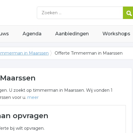
uws
Agenda
Aanbiedingen
Workshops
immerman in Maarssen
Offerte Timmerman in Maarssen
 Maarssen
ragen. U zoekt op timmerman in Maarssen. Wij vonden 1
rssen voor u.
meer
arssen
man opvragen
erman gerelateerde bedrijven in de omgeving van Maarssen
erte bij wilt opvragen.