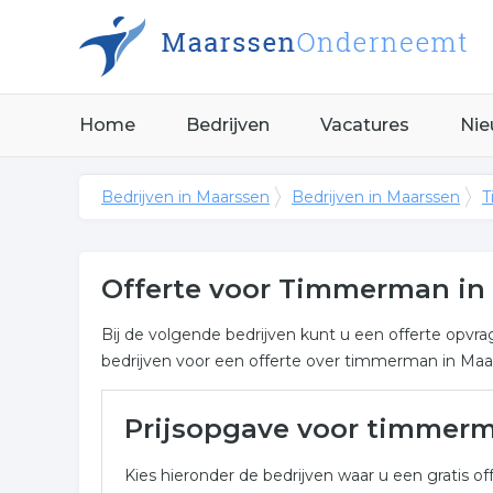
Home
Bedrijven
Vacatures
Nie
Bedrijven in Maarssen
Bedrijven in Maarssen
T
Offerte voor Timmerman in
Bij de volgende bedrijven kunt u een offerte opv
bedrijven voor een offerte over timmerman in Maa
Meer over timmerman in Ma
Prijsopgave voor timmer
Onderstaand vindt u een overzicht van alle timm
Kies hieronder de bedrijven waar u een gratis off
voor een vrijblijvende aanvraag.