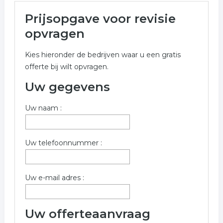
Meer over revisie in Maarssen
Prijsopgave voor revisie
Onderstaand vindt u een overzicht van alle revisie
opvragen
gerelateerde bedrijven in de omgeving van Maarssen
voor een vrijblijvende aanvraag.
Kies hieronder de bedrijven waar u een gratis
offerte bij wilt opvragen.
Wilt u meer weten over revisie in de regio Maarssen?
Gebruik onderstaand aanvraag formulier om contact op
Uw gegevens
te nemen met bedrijven welke overeenkomen met
revisie in Maarssen.
Uw naam :
Trefwoorden:
Uw telefoonnummer :
revisie
reviseren
motor revisie
moteronderhoud
reperatie
Uw e-mail adres :
Uw offerteaanvraag