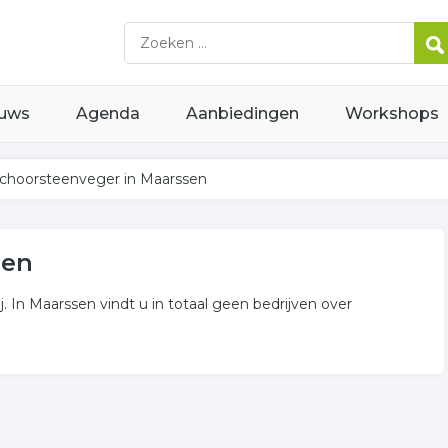
uws
Agenda
Aanbiedingen
Workshops
choorsteenveger in Maarssen
sen
. In Maarssen vindt u in totaal geen bedrijven over
r
relateerde bedrijven voor u in deze regio.