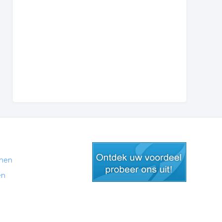
men
en
gratis lid worden