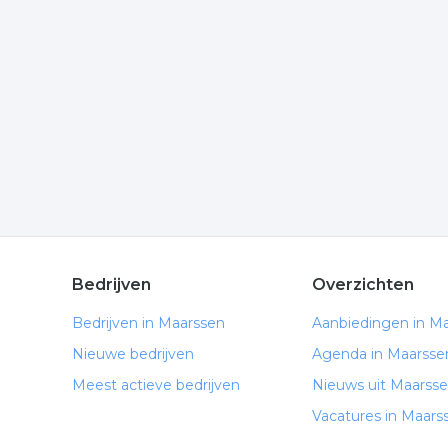
Wilt u meer weten over schoorsteen reinigen in d
weten te komen of hoe u contact kunt opnemen. D
Maarssen.
Meer bedrijven in Maarssen
Wij vonden meer informatie over schouwverger. D
rubriek:
schoorsteen vegen
schoorsteen reinigen
.
Bedrijven
Overzichten
Bedrijven in Maarssen
Aanbiedingen in M
Nieuwe bedrijven
Agenda in Maarsse
Meest actieve bedrijven
Nieuws uit Maarss
Vacatures in Maars