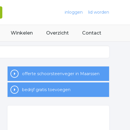
inloggen
lid worden
Winkelen
Overzicht
Contact
offerte schoorsteenveger in Maarssen
bedrijf gratis toevoegen