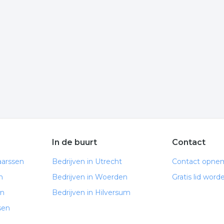
e regio? Klik op het item om meer over de onderneming te
e volgende informatie is gelinkt aan schouwverger uit
e volgende trefwoorden vallen ook onder deze bedrijven
schouwverger
onderhoud schoorsteen
In de buurt
Contact
aarssen
Bedrijven in Utrecht
Contact opne
n
Bedrijven in Woerden
Gratis lid word
en
Bedrijven in Hilversum
sen