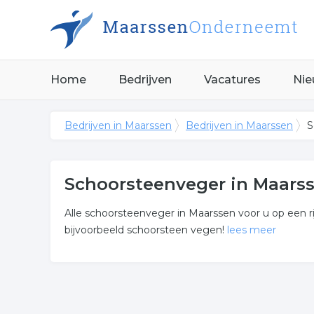
Home
Bedrijven
Vacatures
Nie
Bedrijven in Maarssen
Bedrijven in Maarssen
S
Schoorsteenveger in Maars
Alle schoorsteenveger in Maarssen voor u op een rij
bijvoorbeeld schoorsteen vegen!
lees meer
Meer over schoorsteenvege
Wij vonden de volgende schoorsteen reinigen en ge