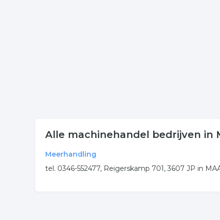
Klik een item uit de categorie machine verkoop in
onderneming of contactgegevens. De lijst is gek
Meer bedrijven in Maarssen
Wij vonden meer informatie over machine bouw. D
rubriek:
machinehandel
machine verkoop
machi
.
Alle machinehandel bedrijven in
Meerhandling
tel. 0346-552477, Reigerskamp 701, 3607 JP in 