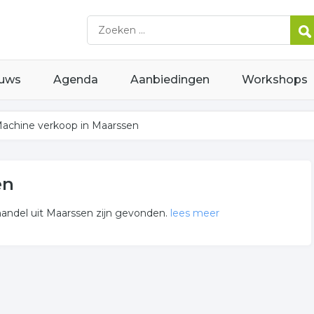
uws
Agenda
Aanbiedingen
Workshops
achine verkoop in Maarssen
en
andel uit Maarssen zijn gevonden.
lees meer
in of in de omgeving van Maarssen en behoren tot de