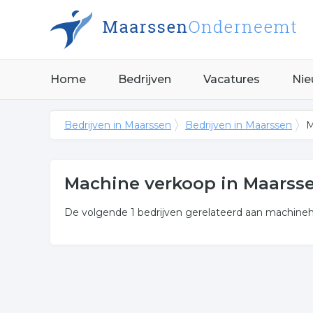
Home
Bedrijven
Vacatures
Nie
Bedrijven in Maarssen
Bedrijven in Maarssen
M
Machine verkoop in Maarss
De volgende 1 bedrijven gerelateerd aan machineh
Meer over machine verkoop
De bedrijven in onderstaande lijst bevinden zich 
categorie machine verkoop.