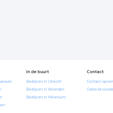
ik op het item om meer over de onderneming te weten te
informatie is gelinkt aan schilderij uit Maarssen.
e volgende trefwoorden vallen ook onder deze bedrijven
ilderij inlijsten
schilderen
In de buurt
Contact
aarssen
Bedrijven in Utrecht
Contact opne
n
Bedrijven in Woerden
Gratis lid word
en
Bedrijven in Hilversum
sen