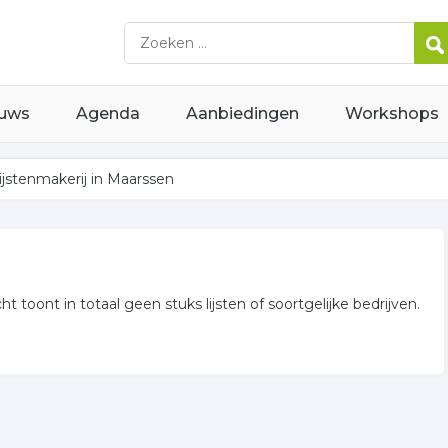
uws
Agenda
Aanbiedingen
Workshops
ijstenmakerij in Maarssen
t toont in totaal geen stuks lijsten of soortgelijke bedrijven.
ijven voor u in de regio.