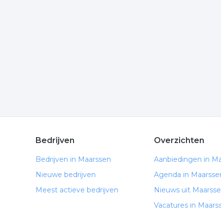
Wilt u meer weten over schilderij in de regio? Kl
komen of hoe u contact kunt opnemen. De volgende 
Meer bedrijven in Maarssen
Wij vonden meer informatie over lijstenmakerij. D
rubriek:
kunst
lijsten
schilderij
inlijsten
sch
.
Bedrijven
Overzichten
Bedrijven in Maarssen
Aanbiedingen in M
Nieuwe bedrijven
Agenda in Maarsse
Meest actieve bedrijven
Nieuws uit Maarss
Vacatures in Maars