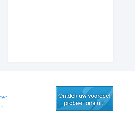
men
en
gratis lid worden