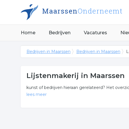
Home
Bedrijven
Vacatures
Nie
Bedrijven in Maarssen
Bedrijven in Maarssen
L
Lijstenmakerij in Maarssen
kunst of bedrijven hieraan gerelateerd? Het overzich
lees meer
Meer over lijstenmakerij
Wij vonden de volgende lijsten en gerelateerde bedr