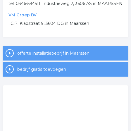
tel. 0346-594511, Industrieweg 2, 3606 AS in MAARSSEN
loodgietersbedrijf
cv onderhoud
VM Groep BV
.
, C.P. Klapstraat 9, 3604 DG in Maarssen
offerte installatiebedrijf in Maarssen
bedrijf gratis toevoegen